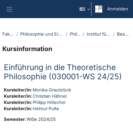
Zum Hauptinhalt
Anmelden
Website-Übersicht
Fakultäten
Philosophie und Erziehungswissenschaft
Philosophie
Institut für Philosophie I
Beschreibung
Kursinformation
Einführung in die Theoretische
Philosophie (030001-WS 24/25)
Kursleiter/in:
Monika Grautstück
Kursleiter/in:
Christian Hähner
Kursleiter/in:
Philipp Hölscher
Kursleiter/in:
Helmut Pulte
Semester
:
WiSe 2024/25