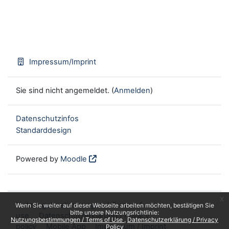
Impressum/Imprint
Sie sind nicht angemeldet. (
Anmelden
)
Datenschutzinfos
Standarddesign
Powered by
Moodle
x
Nutzungsbestimmungen / Terms of
Wenn Sie weiter auf dieser Webseite arbeiten möchten, bestätigen Sie
bitte unsere Nutzungsrichtlinie:
use
Datenschutzerklärung / Privacy
Nutzungsbestimmungen / Terms of Use
Datenschutzerklärung / Privacy
policy
Mobile App
Impressum / Imprint
Policy