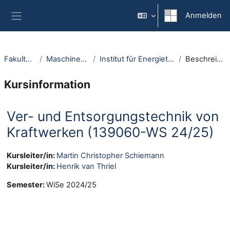
Zum Hauptinhalt
Anmelden
Website-Übersicht
Fakultäten
Maschinenbau
Institut für Energietechnik
Beschreibung
Kursinformation
Ver- und Entsorgungstechnik von
Kraftwerken (139060-WS 24/25)
Kursleiter/in:
Martin Christopher Schiemann
Kursleiter/in:
Henrik van Thriel
Semester
:
WiSe 2024/25