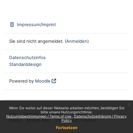
Impressum/Imprint
Sie sind nicht angemeldet. (
Anmelden
)
Datenschutzinfos
Standarddesign
Powered by
Moodle
x
Nutzungsbestimmungen / Terms of
Wenn Sie weiter auf dieser Webseite arbeiten möchten, bestätigen Sie
bitte unsere Nutzungsrichtlinie:
use
Datenschutzerklärung / Privacy
Nutzungsbestimmungen / Terms of Use
Datenschutzerklärung / Privacy
policy
Mobile App
Impressum / Imprint
Policy
Fortsetzen