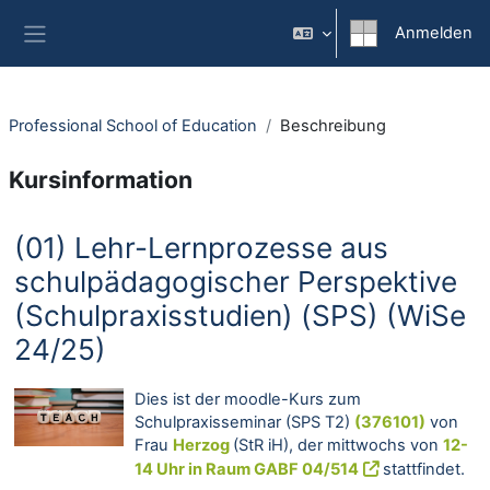
Zum Hauptinhalt
Anmelden
Website-Übersicht
Professional School of Education
Beschreibung
Kursinformation
(01) Lehr-Lernprozesse aus
schulpädagogischer Perspektive
(Schulpraxisstudien) (SPS) (WiSe
24/25)
Dies ist der moodle-Kurs zum
Schulpraxisseminar (SPS T2)
(376101)
von
Frau
Herzog
(StR iH), der mittwochs von
12-
14 Uhr in Raum
GABF 04/514
stattfindet.