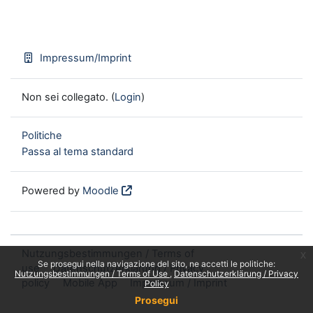
Impressum/Imprint
Non sei collegato. (
Login
)
Politiche
Passa al tema standard
Powered by
Moodle
Nutzungsbestimmungen / Terms of
x
Se prosegui nella navigazione del sito, ne accetti le politiche:
use
Datenschutzerklärung / Privacy
Nutzungsbestimmungen / Terms of Use
Datenschutzerklärung / Privacy
policy
Mobile App
Impressum / Imprint
Policy
Prosegui