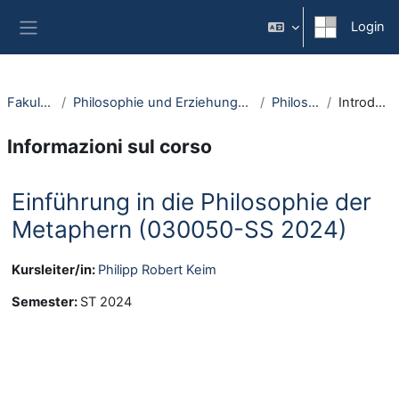
Vai al contenuto principale
Login
Pannello laterale
Fakultäten
Philosophie und Erziehungswissenschaft
Philosophie
Introduzione
Informazioni sul corso
Einführung in die Philosophie der
Metaphern (030050-SS 2024)
Kursleiter/in:
Philipp Robert Keim
Semester
:
ST 2024