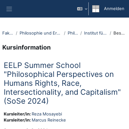
Zum Hauptinhalt
Anmelden
Website-Übersicht
Fakultäten
Philosophie und Erziehungswissenschaft
Philosophie
Institut für Philosophie I
Beschreibung
Kursinformation
EELP Summer School
"Philosophical Perspectives on
Humans Rights, Race,
Intersectionality, and Capitalism"
(SoSe 2024)
Kursleiter/in:
Reza Mosayebi
Kursleiter/in:
Marcus Reinecke