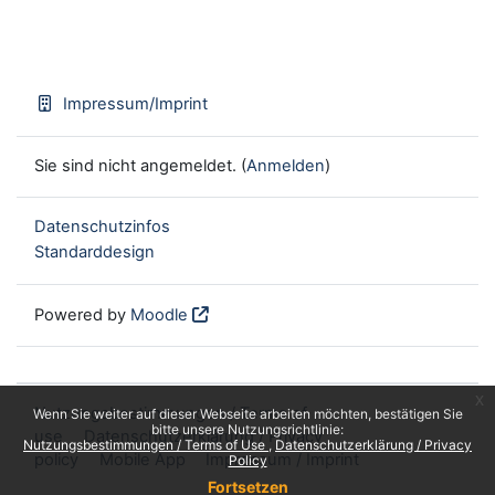
Impressum/Imprint
Sie sind nicht angemeldet. (
Anmelden
)
Datenschutzinfos
Standarddesign
Powered by
Moodle
x
Nutzungsbestimmungen / Terms of
Wenn Sie weiter auf dieser Webseite arbeiten möchten, bestätigen Sie
bitte unsere Nutzungsrichtlinie:
use
Datenschutzerklärung / Privacy
Nutzungsbestimmungen / Terms of Use
Datenschutzerklärung / Privacy
policy
Mobile App
Impressum / Imprint
Policy
Fortsetzen