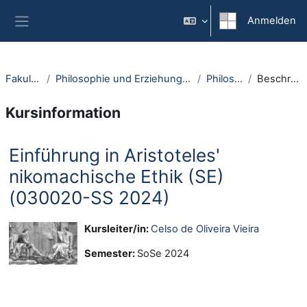
Zum Hauptinhalt
Anmelden
Website-Übersicht
Fakultäten
Philosophie und Erziehungswissenschaft
Philosophie
Beschreibung
Kursinformation
Einführung in Aristoteles'
nikomachische Ethik (SE)
(030020-SS 2024)
Kursleiter/in:
Celso de Oliveira Vieira
Semester
:
SoSe 2024