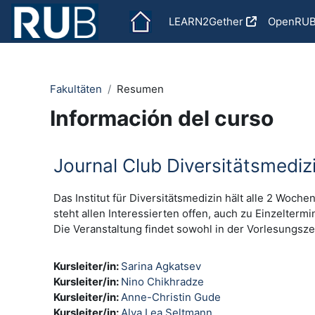
Salta al contenido principal
LEARN2Gether
OpenRU
Fakultäten
Resumen
Información del curso
Journal Club Diversitätsmedi
Das Institut für Diversitätsmedizin hält alle 2 Woc
steht allen Interessierten offen, auch zu Einzelt
Die Veranstaltung findet sowohl in der Vorlesungszeit
Kursleiter/in:
Sarina Agkatsev
Kursleiter/in:
Nino Chikhradze
Kursleiter/in:
Anne-Christin Gude
Kursleiter/in:
Alva Lea Seltmann