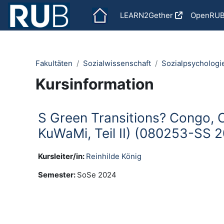
Zum Hauptinhalt
LEARN2Gether
OpenRU
Fakultäten
Sozialwissenschaft
Sozialpsychologi
Kursinformation
S Green Transitions? Congo, Co
KuWaMi, Teil II) (080253-SS 
Kursleiter/in:
Reinhilde König
Semester
:
SoSe 2024