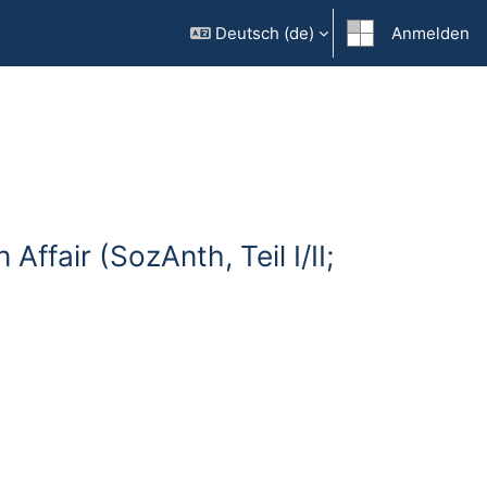
Deutsch ‎(de)‎
Anmelden
ffair (SozAnth, Teil I/II;