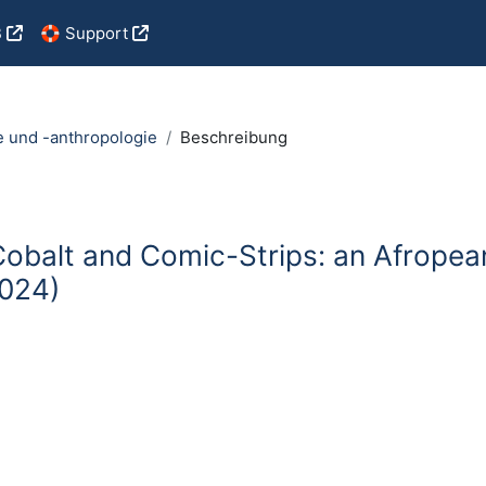
B
🛟 Support
e und -anthropologie
Beschreibung
balt and Comic-Strips: an Afropean A
2024)