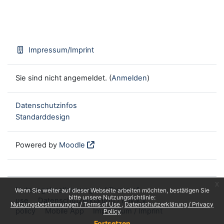
Impressum/Imprint
Sie sind nicht angemeldet. (
Anmelden
)
Datenschutzinfos
Standarddesign
Powered by
Moodle
x
Nutzungsbestimmungen / Terms of
Wenn Sie weiter auf dieser Webseite arbeiten möchten, bestätigen Sie
bitte unsere Nutzungsrichtlinie:
use
Datenschutzerklärung / Privacy
Nutzungsbestimmungen / Terms of Use
Datenschutzerklärung / Privacy
policy
Mobile App
Impressum / Imprint
Policy
Fortsetzen