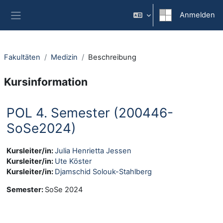
Zum Hauptinhalt
Anmelden
Website-Übersicht
Fakultäten
Medizin
Beschreibung
Kursinformation
POL 4. Semester (200446-
SoSe2024)
Kursleiter/in:
Julia Henrietta Jessen
Kursleiter/in:
Ute Köster
Kursleiter/in:
Djamschid Solouk-Stahlberg
Semester
:
SoSe 2024