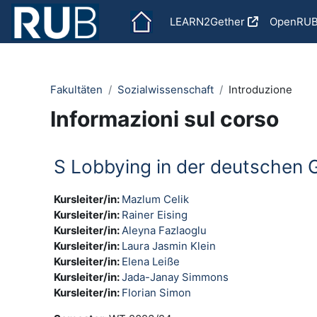
Vai al contenuto principale
LEARN2Gether
OpenRU
Fakultäten
Sozialwissenschaft
Introduzione
Informazioni sul corso
S Lobbying in der deutschen 
Kursleiter/in:
Mazlum Celik
Kursleiter/in:
Rainer Eising
Kursleiter/in:
Aleyna Fazlaoglu
Kursleiter/in:
Laura Jasmin Klein
Kursleiter/in:
Elena Leiße
Kursleiter/in:
Jada-Janay Simmons
Kursleiter/in:
Florian Simon