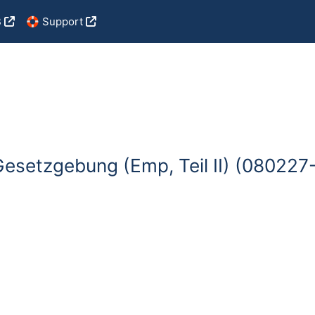
B
🛟 Support
Gesetzgebung (Emp, Teil II) (08022