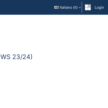
Italiano ‎(it)‎
Login
7-WS 23/24)