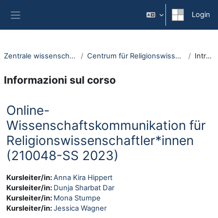
Vai al contenuto principale
Login
Pannello laterale
Zentrale wissenschaftliche Einrichtungen
Centrum für Religionswissenschaftliche Studien (CERES)
Introduzione
Informazioni sul corso
Online-
Wissenschaftskommunikation für
Religionswissenschaftler*innen
(210048-SS 2023)
Kursleiter/in:
Anna Kira Hippert
Kursleiter/in:
Dunja Sharbat Dar
Kursleiter/in:
Mona Stumpe
Kursleiter/in:
Jessica Wagner