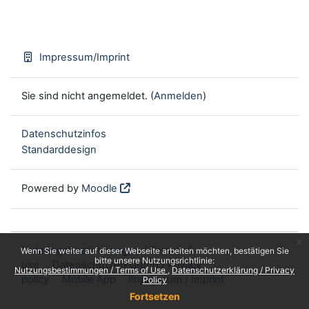
Impressum/Imprint
Sie sind nicht angemeldet. (
Anmelden
)
Datenschutzinfos
Standarddesign
Powered by
Moodle
x
Nutzungsbestimmungen / Terms of
Wenn Sie weiter auf dieser Webseite arbeiten möchten, bestätigen Sie
bitte unsere Nutzungsrichtlinie:
use
Datenschutzerklärung / Privacy
Nutzungsbestimmungen / Terms of Use
Datenschutzerklärung / Privacy
policy
Mobile App
Impressum / Imprint
Policy
Fortsetzen