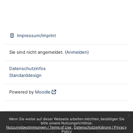
Impressum/Imprint
Sie sind nicht angemeldet. (
Anmelden
)
Datenschutzinfos
Standarddesign
Powered by
Moodle
x
Nutzungsbestimmungen / Terms of
Wenn Sie weiter auf dieser Webseite arbeiten möchten, bestätigen Sie
bitte unsere Nutzungsrichtlinie:
use
Datenschutzerklärung / Privacy
Nutzungsbestimmungen / Terms of Use
Datenschutzerklärung / Privacy
policy
Mobile App
Impressum / Imprint
Policy