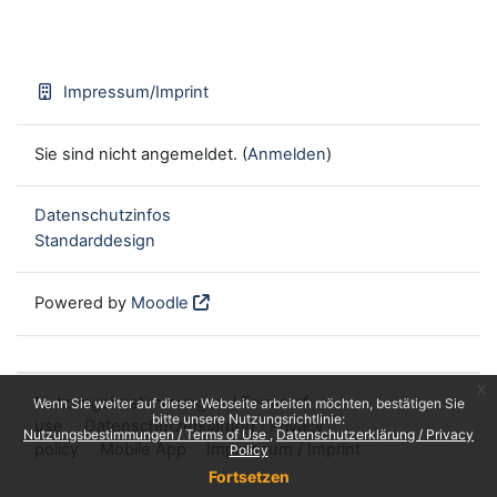
Impressum/Imprint
Sie sind nicht angemeldet. (
Anmelden
)
Datenschutzinfos
Standarddesign
Powered by
Moodle
x
Nutzungsbestimmungen / Terms of
Wenn Sie weiter auf dieser Webseite arbeiten möchten, bestätigen Sie
bitte unsere Nutzungsrichtlinie:
use
Datenschutzerklärung / Privacy
Nutzungsbestimmungen / Terms of Use
Datenschutzerklärung / Privacy
policy
Mobile App
Impressum / Imprint
Policy
Fortsetzen