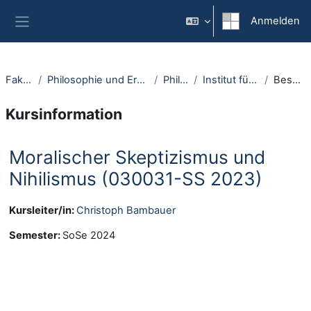
Zum Hauptinhalt
Anmelden
Website-Übersicht
Fakultäten
Philosophie und Erziehungswissenschaft
Philosophie
Institut für Philosophie I
Beschreibung
Kursinformation
Moralischer Skeptizismus und
Nihilismus (030031-SS 2023)
Kursleiter/in:
Christoph Bambauer
Semester
:
SoSe 2024