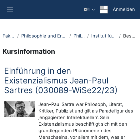
Zum Hauptinhalt
Anmelden
Website-Übersicht
Fakultäten
Philosophie und Erziehungswissenschaft
Philosophie
Institut für Philosophie I
Beschreibung
Kursinformation
Einführung in den
Existenzialismus Jean-Paul
Sartres (030089-WiSe22/23)
Jean-Paul Sartre war Philosoph, Literat,
Kritiker, Publizist und gilt als Paradefigur des
‚engagierten Intellektuellen‘. Sein
Existenzialismus beschäftigt sich mit den
grundlegenden Phänomenen des
Menschseins, vor allem mit dem, was er