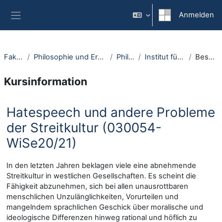
Zum Hauptinhalt
Anmelden
Website-Übersicht
Fakultäten
Philosophie und Erziehungswissenschaft
Philosophie
Institut für Philosophie I
Beschreibung
Kursinformation
Hatespeech und andere Probleme
der Streitkultur (030054-
WiSe20/21)
In den letzten Jahren beklagen viele eine abnehmende
Streitkultur in westlichen Gesellschaften. Es scheint die
Fähigkeit abzunehmen, sich bei allen unausrottbaren
menschlichen Unzulänglichkeiten, Vorurteilen und
mangelndem sprachlichen Geschick über moralische und
ideologische Differenzen hinweg rational und höflich zu