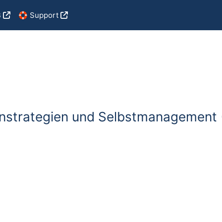
B
🛟 Support
rnstrategien und Selbstmanagement (