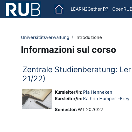
Vai al contenuto principale
LEARN2Gether
OpenRU
Universitätsverwaltung
Introduzione
Informazioni sul corso
Zentrale Studienberatung: Le
21/22)
Kursleiter/in:
Pia Henneken
Kursleiter/in:
Kathrin Humpert-Frey
Semester
:
WT 2026/27