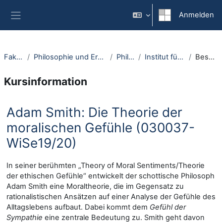
Zum Hauptinhalt
Anmelden
Website-Übersicht
Fakultäten
Philosophie und Erziehungswissenschaft
Philosophie
Institut für Philosophie I
Beschreibung
Kursinformation
Adam Smith: Die Theorie der
moralischen Gefühle (030037-
WiSe19/20)
In seiner berühmten „Theory of Moral Sentiments/Theorie
der ethischen Gefühle“ entwickelt der schottische Philosoph
Adam Smith eine Moraltheorie, die im Gegensatz zu
rationalistischen Ansätzen auf einer Analyse der Gefühle des
Alltagslebens aufbaut. Dabei kommt dem
Gefühl der
Sympathie
eine zentrale Bedeutung zu. Smith geht davon