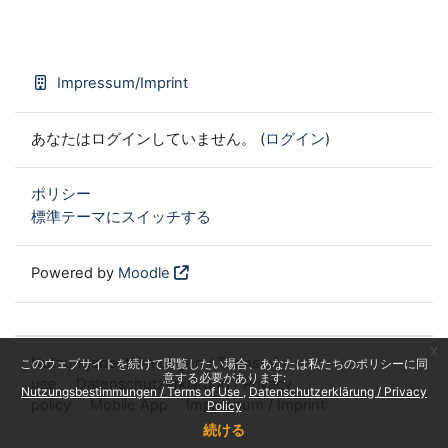
Impressum/Imprint
あなたはログインしていません。 (
ログイン
)
ポリシー
標準テーマにスイッチする
Powered by
Moodle
x
Nutzungsbestimmungen / Terms of
このウェブサイトを続けて閲覧したい場合、あなたは私たちのポリシーに同
意する必要があります:
use
Datenschutzerklärung / Privacy
Nutzungsbestimmungen / Terms of Use
Datenschutzerklärung / Privacy
policy
Mobile App
Impressum / Imprint
Policy
続ける