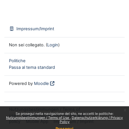
Impressum/Imprint
Non sei collegato. (
Login
)
Politiche
Passa al tema standard
Powered by
Moodle
Nutzungsbestimmungen / Terms of
x
Se prosegui nella navigazione del sito, ne accetti le politiche:
use
Datenschutzerklärung / Privacy
Nutzungsbestimmungen / Terms of Use
Datenschutzerklärung / Privacy
policy
Mobile App
Impressum / Imprint
Policy
Prosegui