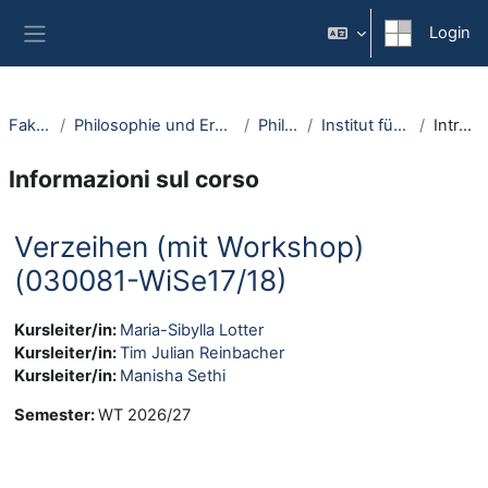
Vai al contenuto principale
Login
Pannello laterale
Fakultäten
Philosophie und Erziehungswissenschaft
Philosophie
Institut für Philosophie I
Introduzione
Informazioni sul corso
Verzeihen (mit Workshop)
(030081-WiSe17/18)
Kursleiter/in:
Maria-Sibylla Lotter
Kursleiter/in:
Tim Julian Reinbacher
Kursleiter/in:
Manisha Sethi
Semester
:
WT 2026/27