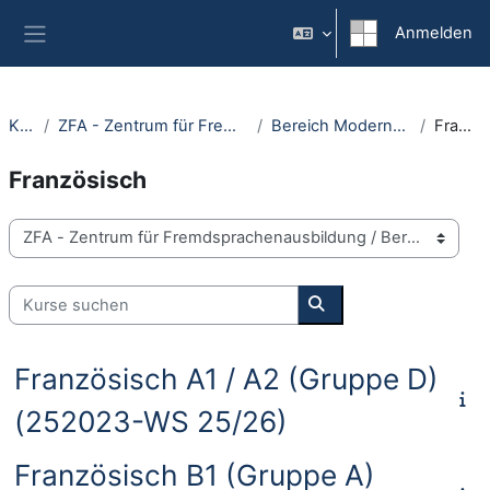
Zum Hauptinhalt
Anmelden
Website-Übersicht
Kurse
ZFA - Zentrum für Fremdsprachenausbildung
Bereich Moderne Fremdsprachen
Französisch
Französisch
Kursbereiche
Kurse suchen
Kurse suchen
Französisch A1 / A2 (Gruppe D)
(252023-WS 25/26)
Französisch B1 (Gruppe A)