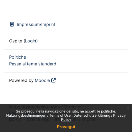
Impressum/Imprint
Ospite (
Login
)
Politiche
Passa al tema standard
Powered by
Moodle
Nutzungsbestimmungen / Terms of
x
Se prosegui nella navigazione del sito, ne accetti le politiche:
use
Datenschutzerklärung / Privacy
Nutzungsbestimmungen / Terms of Use
Datenschutzerklärung / Privacy
policy
Mobile App
Impressum / Imprint
Policy
Prosegui