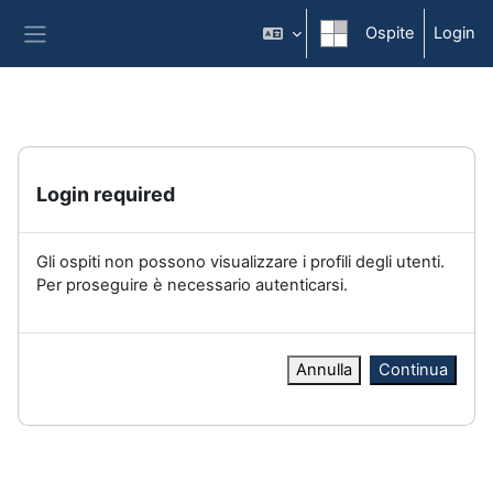
Vai al contenuto principale
Ospite
Login
Pannello laterale
Login required
Gli ospiti non possono visualizzare i profili degli utenti.
Per proseguire è necessario autenticarsi.
Annulla
Continua