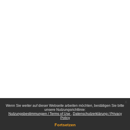
x
Wenn Sie weiter auf dieser Webseite arbeiten möchten, bestätigen Sie bitte
unsere Nutzungsrichtlinie:
Nutzungsbestimmungen / Terms of Use
Datenschutzerklärung / Privacy
Policy
Fortsetzen