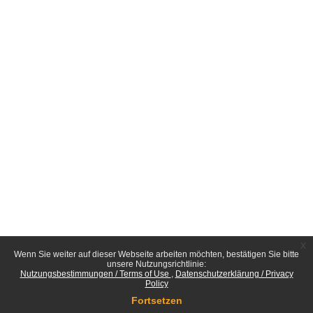
x
Wenn Sie weiter auf dieser Webseite arbeiten möchten, bestätigen Sie bitte
unsere Nutzungsrichtlinie:
Nutzungsbestimmungen / Terms of Use
Datenschutzerklärung / Privacy
Policy
Fortsetzen