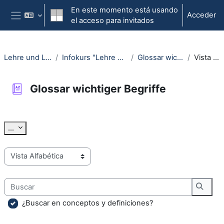
Salta al contenido principal
En este momento está usando
Acceder
el acceso para invitados
Panel lateral
Lehre und Lernen öffnen
Infokurs "Lehre und Lernen öffnen"
Glossar wichtiger Begriffe
Vista Alfabética
Glossar wichtiger Begriffe
Requisitos de finalización
Exportar entradas
...
Navegue por el glosario usando este índice.
Buscar
Busca
¿Buscar en conceptos y definiciones?