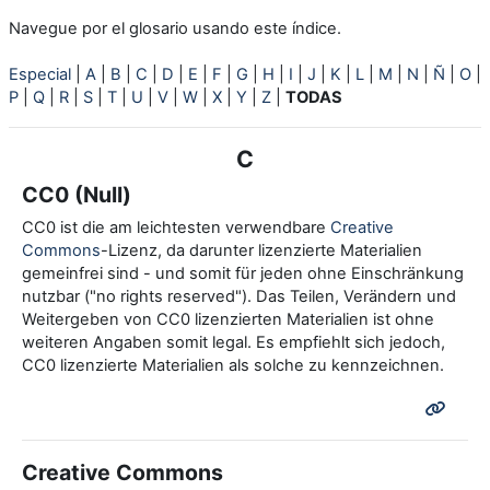
Navegue por el glosario usando este índice.
Especial
|
A
|
B
|
C
|
D
|
E
|
F
|
G
|
H
|
I
|
J
|
K
|
L
|
M
|
N
|
Ñ
|
O
|
P
|
Q
|
R
|
S
|
T
|
U
|
V
|
W
|
X
|
Y
|
Z
|
TODAS
C
CC0 (Null)
CC0 ist die am leichtesten verwendbare
Creative
Commons
-Lizenz, da darunter lizenzierte Materialien
gemeinfrei sind - und somit für jeden ohne Einschränkung
nutzbar ("no rights reserved"). Das Teilen, Verändern und
Weitergeben von CC0 lizenzierten Materialien ist ohne
weiteren Angaben somit legal. Es empfiehlt sich jedoch,
CC0 lizenzierte Materialien als solche zu kennzeichnen.
Creative Commons