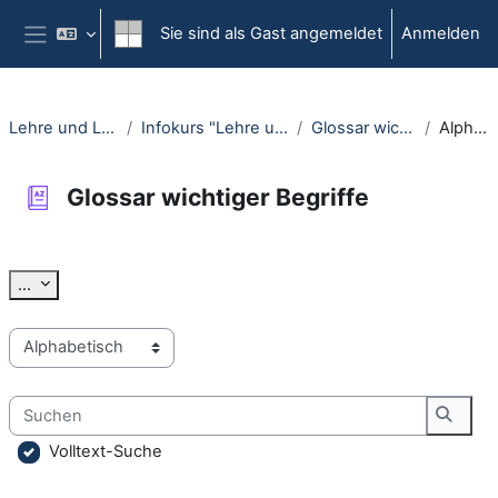
Zum Hauptinhalt
Sie sind als Gast angemeldet
Anmelden
Website-Übersicht
Lehre und Lernen öffnen
Infokurs "Lehre und Lernen öffnen"
Glossar wichtiger Begriffe
Alphabetisch
Glossar wichtiger Begriffe
Abschlussbedingungen
Einträge exportieren
...
Sie können das Glossar über das Suchfeld oder das Stichworta
Suchen
Suche
Volltext-Suche