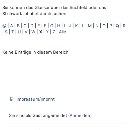
Sie können das Glossar über das Suchfeld oder das
Stichwortalphabet durchsuchen.
@
|
A
|
B
|
C
|
D
|
E
|
F
|
G
|
H
|
I
|
J
|
K
|
L
|
M
|
N
|
O
|
P
|
Q
|
R
|
S
|
T
|
U
|
V
|
W
|
X
|
Y
|
Z
|
Alle
Keine Einträge in diesem Bereich
Impressum/Imprint
Sie sind als Gast angemeldet (
Anmelden
)