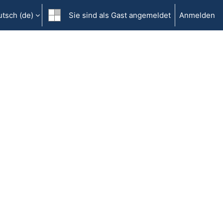
tsch ‎(de)‎
Sie sind als Gast angemeldet
Anmelden