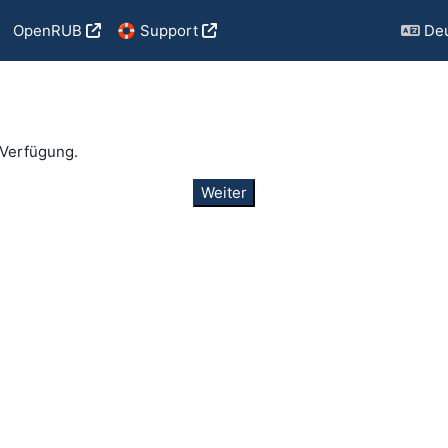
OpenRUB
🛟 Support
Deu
 Verfügung.
Weiter