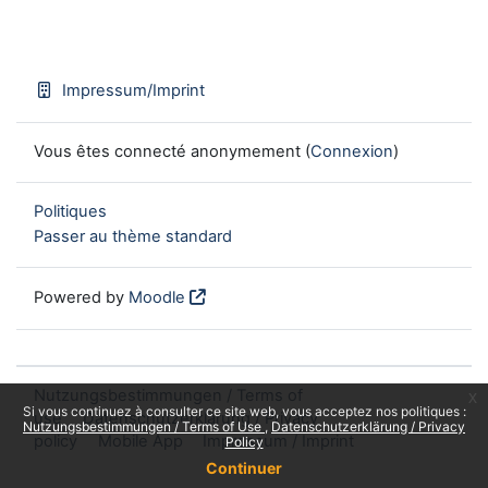
Impressum/Imprint
Vous êtes connecté anonymement (
Connexion
)
Politiques
Passer au thème standard
Powered by
Moodle
Nutzungsbestimmungen / Terms of
x
Si vous continuez à consulter ce site web, vous acceptez nos politiques :
use
Datenschutzerklärung / Privacy
Nutzungsbestimmungen / Terms of Use
Datenschutzerklärung / Privacy
policy
Mobile App
Impressum / Imprint
Policy
Continuer