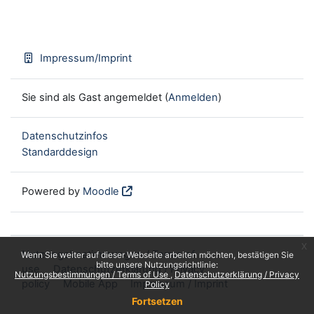
Impressum/Imprint
Sie sind als Gast angemeldet (
Anmelden
)
Datenschutzinfos
Standarddesign
Powered by
Moodle
x
Nutzungsbestimmungen / Terms of
Wenn Sie weiter auf dieser Webseite arbeiten möchten, bestätigen Sie
bitte unsere Nutzungsrichtlinie:
use
Datenschutzerklärung / Privacy
Nutzungsbestimmungen / Terms of Use
Datenschutzerklärung / Privacy
policy
Mobile App
Impressum / Imprint
Policy
Fortsetzen