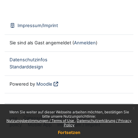
Impressum/Imprint
Sie sind als Gast angemeldet (
Anmelden
)
Datenschutzinfos
Standarddesign
Powered by
Moodle
x
Nutzungsbestimmungen / Terms of
Wenn Sie weiter auf dieser Webseite arbeiten möchten, bestätigen Sie
bitte unsere Nutzungsrichtlinie:
use
Datenschutzerklärung / Privacy
Nutzungsbestimmungen / Terms of Use
Datenschutzerklärung / Privacy
policy
Mobile App
Impressum / Imprint
Policy
Fortsetzen