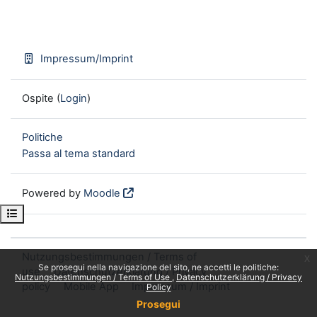
Impressum/Imprint
Ospite (
Login
)
Politiche
Passa al tema standard
Powered by
Moodle
Open course index
Nutzungsbestimmungen / Terms of
x
Se prosegui nella navigazione del sito, ne accetti le politiche:
use
Datenschutzerklärung / Privacy
Nutzungsbestimmungen / Terms of Use
Datenschutzerklärung / Privacy
policy
Mobile App
Impressum / Imprint
Policy
Prosegui