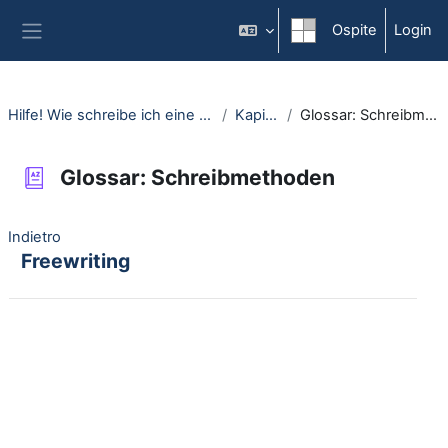
Vai al contenuto principale
Ospite
Login
Pannello laterale
Hilfe! Wie schreibe ich eine Einleitung?
Kapitel 3
Glossar: Schreibmethoden
Glossar: Schreibmethoden
Indietro
Freewriting