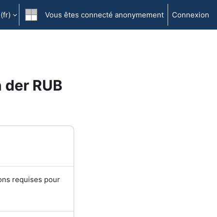
fr)‎
Vous êtes connecté anonymement
Connexion
n der RUB
ons requises pour