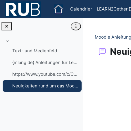
Passer au contenu principal
Calendrier
LEARN2Gether
Moodle Anleitung
Replier
Neui
Text- und Medienfeld
{mlang de} Anleitungen für Lehrende alle Anleitung...
Conditions d'
https://www.youtube.com/c/CaptainMoodle
Neuigkeiten rund um das Moodle an der RUB