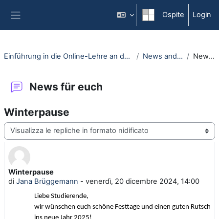
Vai al contenuto principale
Ospite
Login
Pannello laterale
Einführung in die Online-Lehre an der RUB - Moodle-Kurs für Erstsemester
News and current events
News für euch
News für euch
Winterpause
Modalità visualizzazione
Winterpause
Numero di risposte: 0
di
Jana Brüggemann
-
venerdì, 20 dicembre 2024, 14:00
Liebe Studierende,
w
ir
wünschen
euch schöne Festtage und einen guten Rutsch
ins neue Jahr 2025
!