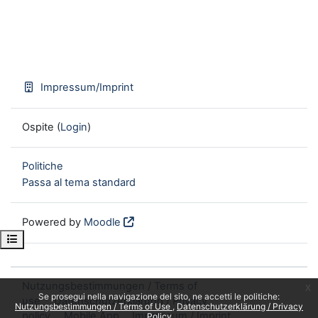
Impressum/Imprint
Ospite (
Login
)
Politiche
Passa al tema standard
Powered by
Moodle
Open course index
Nutzungsbestimmungen / Terms of
x
Se prosegui nella navigazione del sito, ne accetti le politiche:
use
Datenschutzerklärung / Privacy
Nutzungsbestimmungen / Terms of Use
Datenschutzerklärung / Privacy
policy
Mobile App
Impressum / Imprint
Policy