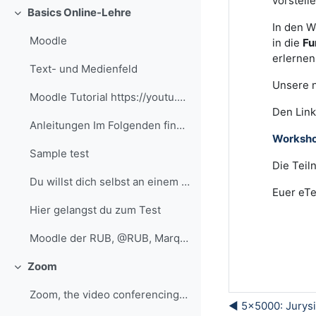
vorstell
Basics Online-Lehre
Einklappen
In den W
Moodle
in die
Fu
erlernen
Text- und Medienfeld
Unsere n
Moodle Tutorial https://youtu.be/eRzVKqXxQIU?si=a8...
Den Link
Anleitungen Im Folgenden findest du ausgewählte An...
Worksho
Sample test
Die Teil
Du willst dich selbst an einem Test versuchen? Nut...
Euer eTe
Hier gelangst du zum Test
Moodle der RUB, @RUB, Marquard
Zoom
Einklappen
Zoom, the video conferencing service at the RUB
◀︎ 5x5000: Jurysi