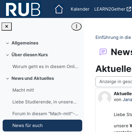
Zum Hauptinhalt
Kalender
LEARN2Gether
Einführung in di
Allgemeines
Einklappen
News
Über diesen Kurs
Einklappen
Aktuell
Worum geht es in diesem Online-Kurs? Hier dreht si...
News und Aktuelles
Anzeigemodus
Einklappen
Macht mit!
Aktuell
Anzahl A
von
Jan
Liebe Studierende, in unserem Forum "News für euch...
Forum In diesem "Mach-mit!"-Forum informieren wir ...
Liebe St
News für euch
unsere