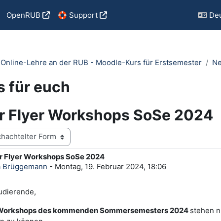
OpenRUB
🛟 Support
Deu
e Online-Lehre an der RUB - Moodle-Kurs für Erstsemester
Ne
 für euch
er Flyer Workshops SoSe 2024
er Flyer Workshops SoSe 2024
ntworten: 0
a Brüggemann
-
Montag, 19. Februar 2024, 18:06
udierende,
Workshops des kommenden Sommersemesters 2024
stehen n