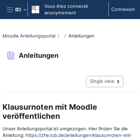
Passer au contenu principal
Vous êtes connecté
Connexion
anonymement
Panneau latéral
Moodle Anleitungsportal
Anleitungen
Anleitungen
Conditions d'achèvement
View mode tertiary navig
Klausurnoten mit Moodle
veröffentlichen
Unser Anleitungsportal ist umgezogen. Hier finden Sie die
Anleitung:
https://zfw.rub.de/anleitungen/klausurnoten-mit-