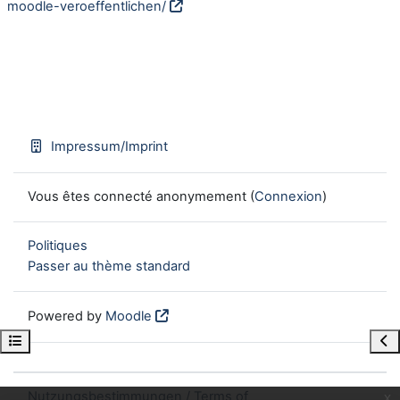
moodle-veroeffentlichen/
Impressum/Imprint
Vous êtes connecté anonymement (
Connexion
)
Politiques
Passer au thème standard
Powered by
Moodle
Open course index
Ope
Nutzungsbestimmungen / Terms of
x