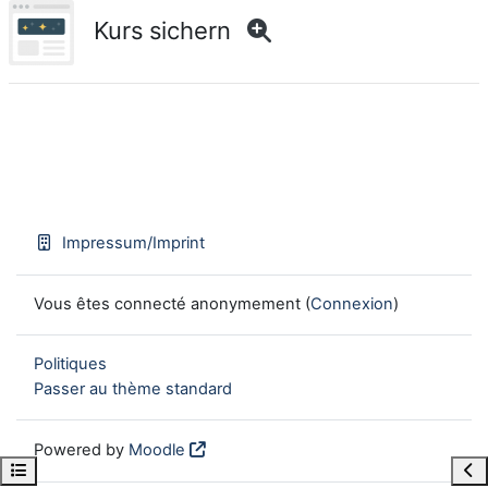
Kurs sichern
Impressum/Imprint
Vous êtes connecté anonymement (
Connexion
)
Politiques
Passer au thème standard
Powered by
Moodle
Open course index
Ope