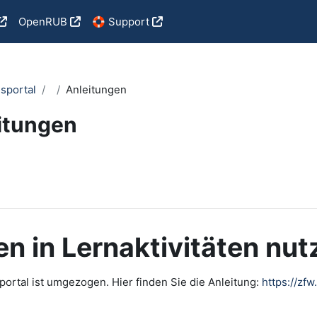
OpenRUB
🛟 Support
sportal
Anleitungen
itungen
i criteri
n in Lernaktivitäten nu
ortal ist umgezogen. Hier finden Sie die Anleitung:
https://zf