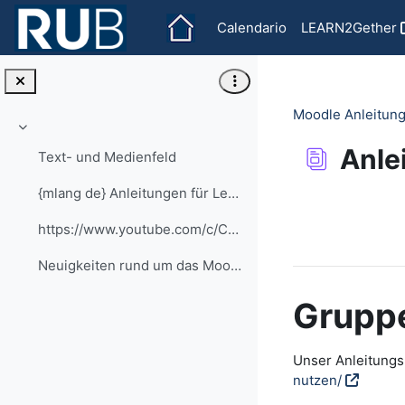
Vai al contenuto principale
Calendario
LEARN2Gether
Moodle Anleitung
Minimizza
Anle
Text- und Medienfeld
{mlang de} Anleitungen für Lehrende alle Anleitung...
Aggregazione de
https://www.youtube.com/c/CaptainMoodle
Neuigkeiten rund um das Moodle an der RUB
Gruppe
Unser Anleitungsp
nutzen/