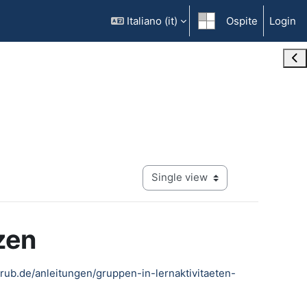
Italiano ‎(it)‎
Ospite
Login
Ope
View mode tertiary navigation
tzen
w.rub.de/anleitungen/gruppen-in-lernaktivitaeten-