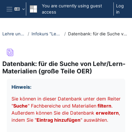
Skip to main content
You are currently using guest
Log
access
in
Side panel
Lehre und Lernen öffnen
Infokurs "Lehre und Lernen öffnen"
Datenbank: für die Suche von Lehr/Lern-Materialien (große Teile OER)
Datenbank: für die Suche von Lehr/Lern-
Materialien (große Teile OER)
Completion requirements
Hinweis:
Sie können in dieser Datenbank unter dem Reiter
"
Suche
" Fachbereiche und Materialien
filtern
.
Außerdem können Sie die Datenbank
erweitern
,
indem Sie "
Eintrag hinzufügen
" auswählen.