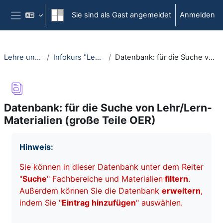
Zum Hauptinhalt
Sie sind als Gast angemeldet
Anmelden
Website-Übersicht
Lehre und Lernen öffnen
Infokurs "Lehre und Lernen öffnen"
Datenbank: für die Suche von Lehr/Lern-Materialien (große Teile OER)
Datenbank: für die Suche von Lehr/Lern-
Materialien (große Teile OER)
Abschlussbedingungen
Hinweis:
Sie können in dieser Datenbank unter dem Reiter
"
Suche
" Fachbereiche und Materialien
filtern
.
Außerdem können Sie die Datenbank
erweitern
,
indem Sie "
Eintrag hinzufügen
" auswählen.