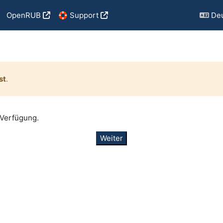
OpenRUB
🛟 Support
Deu
st
.
 Verfügung.
Weiter