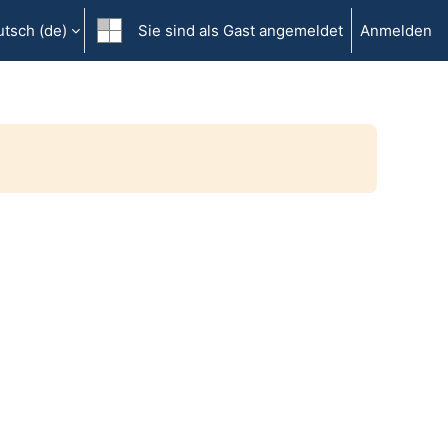
tsch ‎(de)‎
Sie sind als Gast angemeldet
Anmelden