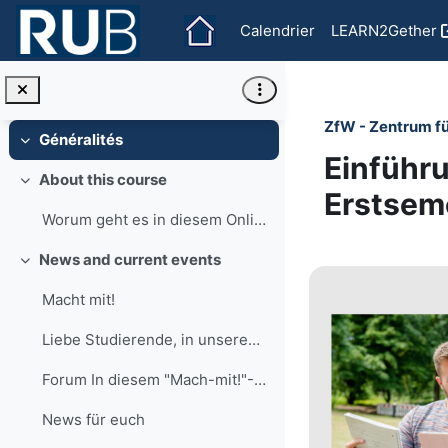
Passer au contenu principal
Calendrier
LEARN2Gether
ZfW - Zentrum f
Généralités
Replier
Einführu
About this course
Replier
Erstsem
Worum geht es in diesem Online-Kurs? Hier dreht si...
Section o
News and current events
Replier
Macht mit!
Liebe Studierende, in unserem Forum "News für euch...
Forum In diesem "Mach-mit!"-Forum informieren wir ...
News für euch