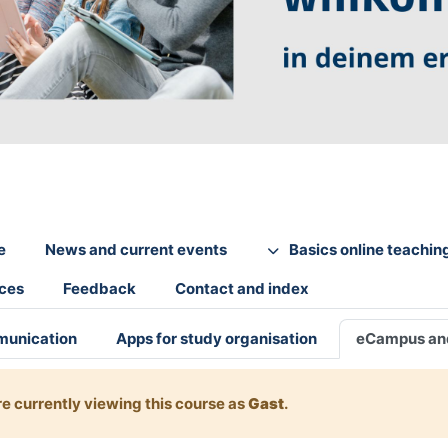
e
News and current events
Basics online teachin
ices
Feedback
Contact and index
munication
Apps for study organisation
eCampus an
re currently viewing this course as
Gast
.