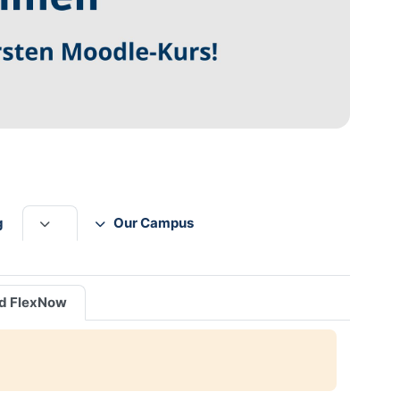
g
Our Campus
d FlexNow