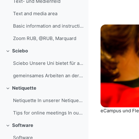
Text- und Medienfeld
Text and media area
Basic information and instructions on Zoom can be ...
Zoom RUB, @RUB, Marquard
Sciebo
Replier
Sciebo Unsere Uni bietet für alle Mitarbeiter/inne...
gemeinsames Arbeiten an der RUB, @RUB, Marquard
Netiquette
Replier
Netiquette In unserer Netiquette kannst du alle re...
eCampus und Fl
Tips for online meetings In our tips for online me...
Software
Replier
Software