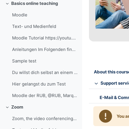
Basics online teaching
Replier
Moodle
Text- und Medienfeld
Moodle Tutorial https://youtu.be/eRzVKqXxQIU?si=a8...
Anleitungen Im Folgenden findest du ausgewählte An...
Sample test
About this cours
Du willst dich selbst an einem Test versuchen? Nut...
Support serv
Hier gelangst du zum Test
Moodle der RUB, @RUB, Marquard
E-Mail & Com
Zoom
Replier
You a
Zoom, the video conferencing service at the RUB