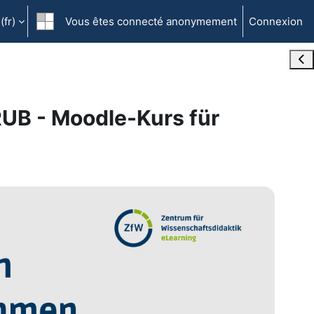
fr)‎
Vous êtes connecté anonymement
Connexion
Ope
RUB - Moodle-Kurs für