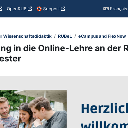
OpenRUB
🛟 Support
Français ‎(
ür Wissenschaftsdidaktik
RUBeL
eCampus and FlexNow
ng in die Online-Lehre an der 
ester
utline