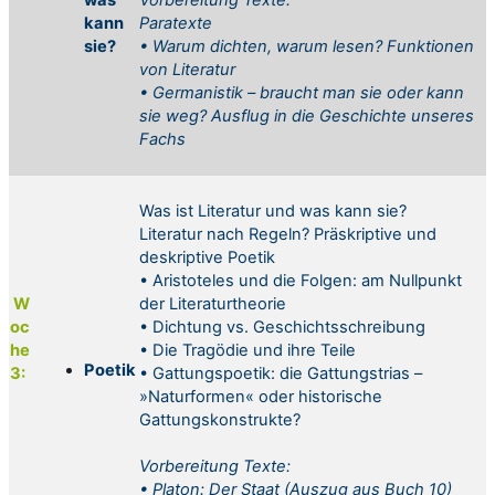
kann
Paratexte
sie?
• Warum dichten, warum lesen? Funktionen
von Literatur
• Germanistik – braucht man sie oder kann
sie weg? Ausflug in die Geschichte unseres
Fachs
Was ist Literatur und was kann sie?
Literatur nach Regeln? Präskriptive und
deskriptive Poetik
• Aristoteles und die Folgen: am Nullpunkt
W
der Literaturtheorie
oc
• Dichtung vs. Geschichtsschreibung
he
• Die Tragödie und ihre Teile
Poetik
3:
• Gattungspoetik: die Gattungstrias –
»Naturformen« oder historische
Gattungskonstrukte?
Vorbereitung
Texte:
•
Platon: Der Staat (Auszug aus Buch 10)