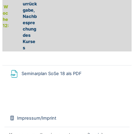
urrück
W
gabe,
oc
Nachb
he
espre
12:
chung
des
Kurse
s
File
Seminarplan SoSe 18 als PDF
Impressum/Imprint