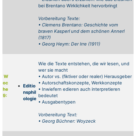
bei Brentano Wirklichkeit hervorbringt
Vorbereitung
Texte:
•
Clemens Brentano: Geschichte vom
braven Kasperl und dem schönen Annerl
(1817)
•
Georg Heym: Der Irre (1911)
Wie die Texte entstehen, die wir lesen, und
wer sie macht
W
• Autor vs. (fiktiver oder realer) Herausgeber
oc
• Autorschaftskonzepte, Werkkonzepte
Editio
he
• Inwiefern edieren auch interpretieren
nsphil
9:
bedeutet
ologie
• Ausgabentypen
Vorbereitung
Text:
•
Georg Büchner: Woyzeck