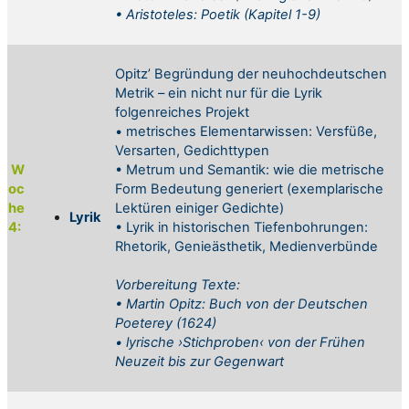
•
Aristoteles: Poetik (Kapitel 1-9)
Opitz’ Begründung der neuhochdeutschen
Metrik – ein nicht nur für die Lyrik
folgenreiches Projekt
•
metrisches Elementarwissen: Versfüße,
Versarten, Gedichttypen
W
• Metrum und Semantik: wie die
metrische
oc
Form Bedeutung generiert (exemplarische
he
Lektüren einiger Gedichte)
Lyrik
4:
• Lyrik in historischen
Tiefenbohrungen:
Rhetorik, Genieästhetik, Medienverbünde
Vorbereitung
Texte:
•
Martin Opitz: Buch von der Deutschen
Poeterey (1624)
•
lyrische ›Stichproben‹ von der Frühen
Neuzeit bis zur Gegenwart