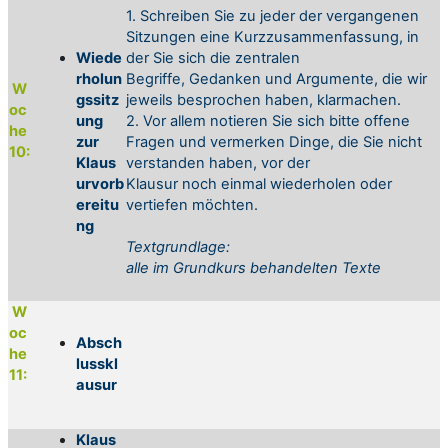
1. Schreiben Sie zu jeder der vergangenen
Sitzungen eine Kurzzusammenfassung, in
Wiede
der Sie sich die zentralen
rholun
Begriffe, Gedanken und Argumente, die wir
W
gssitz
jeweils besprochen haben, klarmachen.
oc
ung
2. Vor allem notieren Sie sich bitte offene
he
zur
Fragen und vermerken Dinge, die Sie nicht
10:
Klaus
verstanden haben, vor der
urvorb
Klausur noch einmal wiederholen oder
ereitu
vertiefen möchten.
ng
Textgrundlage:
alle im Grundkurs behandelten Texte
W
oc
Absch
he
lusskl
11:
ausur
Klaus