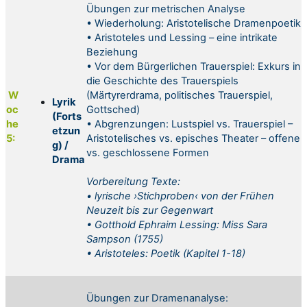
Übungen zur metrischen Analyse
• Wiederholung: Aristotelische Dramenpoetik
• Aristoteles und Lessing – eine intrikate
Beziehung
• Vor dem Bürgerlichen Trauerspiel: Exkurs in
die Geschichte des Trauerspiels
W
(Märtyrerdrama, politisches Trauerspiel,
Lyrik
oc
Gottsched)
(Forts
he
• Abgrenzungen: Lustspiel vs. Trauerspiel –
etzun
5:
Aristotelisches vs. episches Theater – offene
g) /
vs. geschlossene Formen
Drama
Vorbereitung
Texte:
•
lyrische ›Stichproben‹ von der Frühen
Neuzeit bis zur Gegenwart
• Gotthold Ephraim Lessing: Miss Sara
Sampson (1755)
• Aristoteles: Poetik (Kapitel 1-18)
Übungen zur Dramenanalyse: