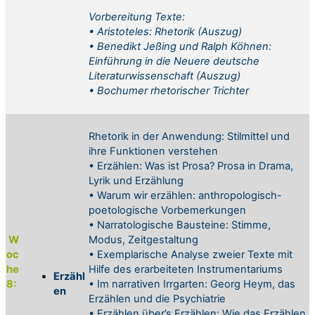
Vorbereitung
Texte:
•
Aristoteles: Rhetorik (Auszug)
•
Benedikt Jeßing und Ralph Köhnen:
Einführung in die Neuere deutsche
Literaturwissenschaft (Auszug)
•
Bochumer rhetorischer Trichter
Rhetorik in der Anwendung: Stilmittel und
ihre Funktionen verstehen
• Erzählen: Was ist Prosa? Prosa in Drama,
Lyrik und Erzählung
• Warum wir erzählen: anthropologisch-
poetologische Vorbemerkungen
• Narratologische Bausteine: Stimme,
W
Modus, Zeitgestaltung
oc
• Exemplarische Analyse zweier Texte mit
he
Hilfe des erarbeiteten Instrumentariums
Erzähl
8:
• Im narrativen Irrgarten: Georg Heym, das
en
Erzählen und die Psychiatrie
• Erzählen über’s Erzählen: Wie das Erzählen