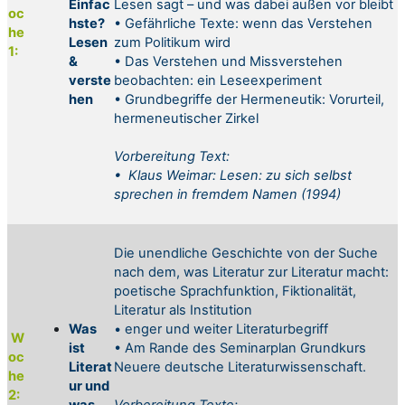
Einfac
Lesen sagt – und was dabei außen vor bleibt
oc
hste?
• Gefährliche Texte: wenn das Verstehen
he
Lesen
zum Politikum wird
1:
&
• Das Verstehen und Missverstehen
verste
beobachten: ein Leseexperiment
hen
• Grundbegriffe der Hermeneutik: Vorurteil,
hermeneutischer Zirkel
Vorbereitung Text:
•
Klaus Weimar: Lesen: zu sich selbst
sprechen in fremdem Namen (1994)
Die unendliche Geschichte von der Suche
nach dem, was Literatur zur Literatur macht:
poetische Sprachfunktion, Fiktionalität,
Literatur als Institution
Was
• enger und weiter Literaturbegriff
W
ist
• Am Rande des Seminarplan Grundkurs
oc
Literat
Neuere deutsche Literaturwissenschaft.
he
ur und
2:
was
Vorbereitung
Texte: