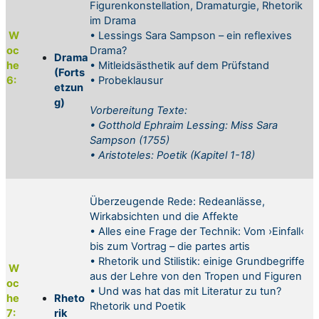
Figurenkonstellation, Dramaturgie, Rhetorik
im Drama
W
• Lessings Sara Sampson – ein reflexives
oc
Drama?
Drama
he
• Mitleidsästhetik auf dem Prüfstand
(Forts
6:
• Probeklausur
etzun
g)
Vorbereitung
Texte:
• Gotthold Ephraim Lessing: Miss Sara
Sampson (1755)
• Aristoteles: Poetik (Kapitel 1-18)
Überzeugende Rede: Redeanlässe,
Wirkabsichten und die Affekte
• Alles eine Frage der Technik: Vom ›Einfall‹
bis zum Vortrag – die partes artis
• Rhetorik und Stilistik: einige Grundbegriffe
W
aus der Lehre von den Tropen und Figuren
oc
• Und was hat das mit Literatur zu tun?
he
Rheto
Rhetorik und Poetik
7:
rik