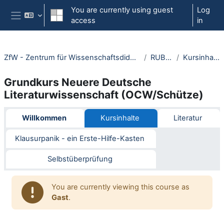
Skip to main content
You are currently using guest
Log
access
in
Side panel
ZfW - Zentrum für Wissenschaftsdidaktik
RUBeL
Kursinhalte
Grundkurs Neuere Deutsche
Literaturwissenschaft (OCW/Schütze)
Section outline
Willkommen
Kursinhalte
Literatur
Klausurpanik - ein Erste-Hilfe-Kasten
Selbstüberprüfung
You are currently viewing this course as
Gast
.