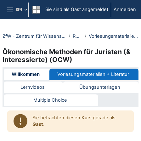
Zum Hauptinhalt
Sie sind als Gast angemeldet
Anmelden
Website-Übersicht
ZfW - Zentrum für Wissenschaftsdidaktik
RUBeL
Vorlesungsmaterialien + Literatur
Ökonomische Methoden für Juristen (&
Interessierte) (OCW)
Abschnittsübersicht
Willkommen
Vorlesungsmaterialien + Literatur
Lernvideos
Übungsunterlagen
Multiple Choice
Sie betrachten diesen Kurs gerade als
Gast
.