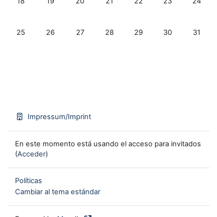
18
19
20
21
22
23
24
Sin eventos, lunes, 25 mayo
Sin eventos, martes, 26 mayo
Sin eventos, miércoles, 27 mayo
Sin eventos, jueves, 28 mayo
Sin eventos, viernes, 29
Sin eventos, sá
Sin eve
25
26
27
28
29
30
31
Impressum/Imprint
En este momento está usando el acceso para invitados
(
Acceder
)
Políticas
Cambiar al tema estándar