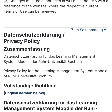
(3) Changes must be announced in writing in the LMS with a
reference to the website where the respective current
Terms of Use can be reviewed.
Zum Seitenanfang
Datenschutzerklärung /
Privacy Policy
Zusammenfassung
Datenschutzerklärung für das Learning Management
System Moodle der Ruhr-Universität Bochum
Privacy Policy for the
L
earning
M
anagement
S
ystem Moodle
of Ruhr
-
Universit
ät Bochum
Vollständige Richtlinie
[
English version below
]
Datenschutzerklärung für das Learning
Management System Moodle der Ruhr-