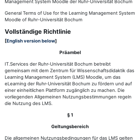
Management System Moodle der Ruhr-Universität Bochum
General Terms of Use for the
L
earning
M
anagement
S
ystem
Moodle of Ruhr
-
Universit
ät Bochum
Vollständige Richtlinie
[
English version below
]
Präambel
IT.Services der Ruhr-Universität Bochum betreibt
gemeinsam mit dem Zentrum für Wissenschaftsdidaktik das
Learning Management System (LMS) Moodle, um das
eLearning der Ruhr-Universität Bochum zu fördern und auf
einer einheitlichen Plattform zugänglich zu machen. Die
vorliegenden Allgemeinen Nutzungsbestimmungen regeln
die Nutzung des LMS.
§ 1
Geltungsbereich
Die allgemeinen Nutzungsbedingungen für das LMS gelten