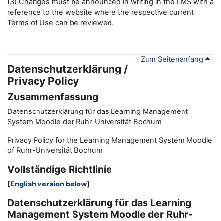
(3) Changes must be announced in writing in the LMS with a
reference to the website where the respective current
Terms of Use can be reviewed.
Zum Seitenanfang
Datenschutzerklärung /
Privacy Policy
Zusammenfassung
Datenschutzerklärung für das Learning Management
System Moodle der Ruhr-Universität Bochum
Privacy Policy for the
L
earning
M
anagement
S
ystem Moodle
of Ruhr
-
Universit
ät Bochum
Vollständige Richtlinie
[
English version below
]
Datenschutzerklärung für das Learning
Management System Moodle der Ruhr-