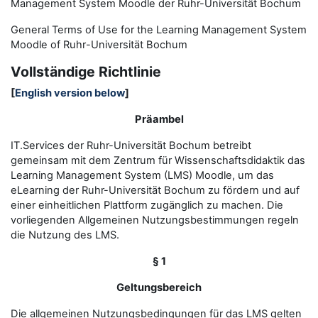
Management System Moodle der Ruhr-Universität Bochum
General Terms of Use for the
L
earning
M
anagement
S
ystem
Moodle of Ruhr
-
Universit
ät Bochum
Vollständige Richtlinie
[
English version below
]
Präambel
IT.Services der Ruhr-Universität Bochum betreibt
gemeinsam mit dem Zentrum für Wissenschaftsdidaktik das
Learning Management System (LMS) Moodle, um das
eLearning der Ruhr-Universität Bochum zu fördern und auf
einer einheitlichen Plattform zugänglich zu machen. Die
vorliegenden Allgemeinen Nutzungsbestimmungen regeln
die Nutzung des LMS.
§ 1
Geltungsbereich
Die allgemeinen Nutzungsbedingungen für das LMS gelten