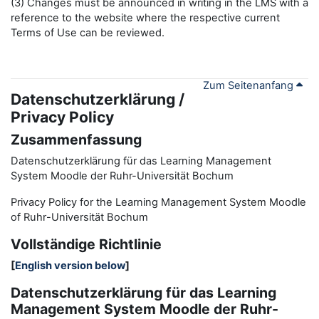
(3) Changes must be announced in writing in the LMS with a
reference to the website where the respective current
Terms of Use can be reviewed.
Zum Seitenanfang
Datenschutzerklärung /
Privacy Policy
Zusammenfassung
Datenschutzerklärung für das Learning Management
System Moodle der Ruhr-Universität Bochum
Privacy Policy for the
L
earning
M
anagement
S
ystem Moodle
of Ruhr
-
Universit
ät Bochum
Vollständige Richtlinie
[
English version below
]
Datenschutzerklärung für das Learning
Management System Moodle der Ruhr-