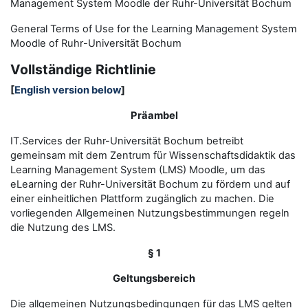
Management System Moodle der Ruhr-Universität Bochum
General Terms of Use for the
L
earning
M
anagement
S
ystem
Moodle of Ruhr
-
Universit
ät Bochum
Vollständige Richtlinie
[
English version below
]
Präambel
IT.Services der Ruhr-Universität Bochum betreibt
gemeinsam mit dem Zentrum für Wissenschaftsdidaktik das
Learning Management System (LMS) Moodle, um das
eLearning der Ruhr-Universität Bochum zu fördern und auf
einer einheitlichen Plattform zugänglich zu machen. Die
vorliegenden Allgemeinen Nutzungsbestimmungen regeln
die Nutzung des LMS.
§ 1
Geltungsbereich
Die allgemeinen Nutzungsbedingungen für das LMS gelten