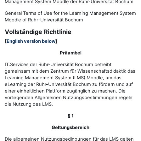
Management System Moodle der Ruhr-Universität Bochum
General Terms of Use for the
L
earning
M
anagement
S
ystem
Moodle of Ruhr
-
Universit
ät Bochum
Vollständige Richtlinie
[
English version below
]
Präambel
IT.Services der Ruhr-Universität Bochum betreibt
gemeinsam mit dem Zentrum für Wissenschaftsdidaktik das
Learning Management System (LMS) Moodle, um das
eLearning der Ruhr-Universität Bochum zu fördern und auf
einer einheitlichen Plattform zugänglich zu machen. Die
vorliegenden Allgemeinen Nutzungsbestimmungen regeln
die Nutzung des LMS.
§ 1
Geltungsbereich
Die allgemeinen Nutzungsbedingungen für das LMS gelten