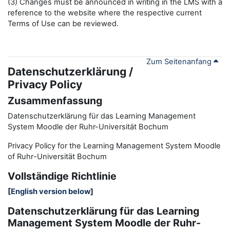
(3) Changes must be announced in writing in the LMS with a
reference to the website where the respective current
Terms of Use can be reviewed.
Zum Seitenanfang
Datenschutzerklärung /
Privacy Policy
Zusammenfassung
Datenschutzerklärung für das Learning Management
System Moodle der Ruhr-Universität Bochum
Privacy Policy for the
L
earning
M
anagement
S
ystem Moodle
of Ruhr
-
Universit
ät Bochum
Vollständige Richtlinie
[
English version below
]
Datenschutzerklärung für das Learning
Management System Moodle der Ruhr-