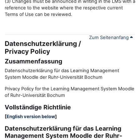
(3) Changes must be announced in writing in the LMS with a
reference to the website where the respective current
Terms of Use can be reviewed.
Zum Seitenanfang
Datenschutzerklärung /
Privacy Policy
Zusammenfassung
Datenschutzerklärung für das Learning Management
System Moodle der Ruhr-Universität Bochum
Privacy Policy for the
L
earning
M
anagement
S
ystem Moodle
of Ruhr
-
Universit
ät Bochum
Vollständige Richtlinie
[
English version below
]
Datenschutzerklärung für das Learning
Management System Moodle der Ruhr-