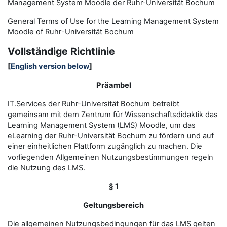
Management System Moodle der Ruhr-Universität Bochum
General Terms of Use for the
L
earning
M
anagement
S
ystem
Moodle of Ruhr
-
Universit
ät Bochum
Vollständige Richtlinie
[
English version below
]
Präambel
IT.Services der Ruhr-Universität Bochum betreibt
gemeinsam mit dem Zentrum für Wissenschaftsdidaktik das
Learning Management System (LMS) Moodle, um das
eLearning der Ruhr-Universität Bochum zu fördern und auf
einer einheitlichen Plattform zugänglich zu machen. Die
vorliegenden Allgemeinen Nutzungsbestimmungen regeln
die Nutzung des LMS.
§ 1
Geltungsbereich
Die allgemeinen Nutzungsbedingungen für das LMS gelten