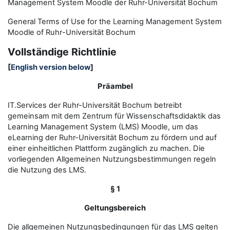
Management System Moodle der Ruhr-Universität Bochum
General Terms of Use for the
L
earning
M
anagement
S
ystem
Moodle of Ruhr
-
Universit
ät Bochum
Vollständige Richtlinie
[
English version below
]
Präambel
IT.Services der Ruhr-Universität Bochum betreibt
gemeinsam mit dem Zentrum für Wissenschaftsdidaktik das
Learning Management System (LMS) Moodle, um das
eLearning der Ruhr-Universität Bochum zu fördern und auf
einer einheitlichen Plattform zugänglich zu machen. Die
vorliegenden Allgemeinen Nutzungsbestimmungen regeln
die Nutzung des LMS.
§ 1
Geltungsbereich
Die allgemeinen Nutzungsbedingungen für das LMS gelten