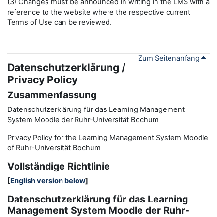
(3) Changes must be announced in writing in the LMS with a
reference to the website where the respective current
Terms of Use can be reviewed.
Zum Seitenanfang
Datenschutzerklärung /
Privacy Policy
Zusammenfassung
Datenschutzerklärung für das Learning Management
System Moodle der Ruhr-Universität Bochum
Privacy Policy for the
L
earning
M
anagement
S
ystem Moodle
of Ruhr
-
Universit
ät Bochum
Vollständige Richtlinie
[
English version below
]
Datenschutzerklärung für das Learning
Management System Moodle der Ruhr-